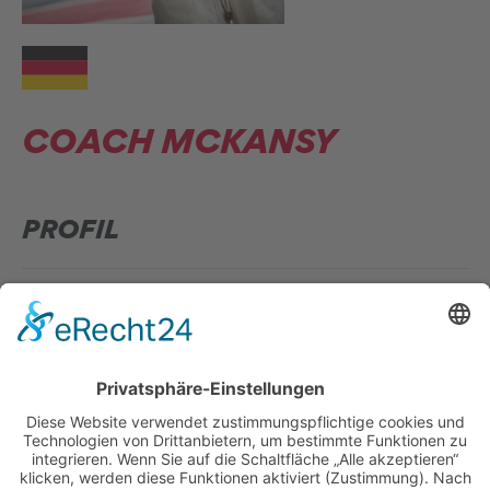
COACH MCKANSY
PROFIL
Nationalität
Deutschland
ZUR ÜBERSICHT