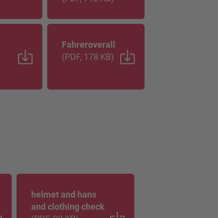
Fahreroverall
(
PDF
, 178 KB
)
helmet and hans
and clothing check