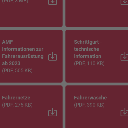
(
PDF
, 3 MB
)
AMF
Schrittgurt -
Informationen zur
technische
Fahrerausrüstung
Information
ab 2023
(
PDF
, 110 KB
)
(
PDF
, 505 KB
)
Fahrernetze
Fahrerwäsche
(
PDF
, 275 KB
)
(
PDF
, 390 KB
)