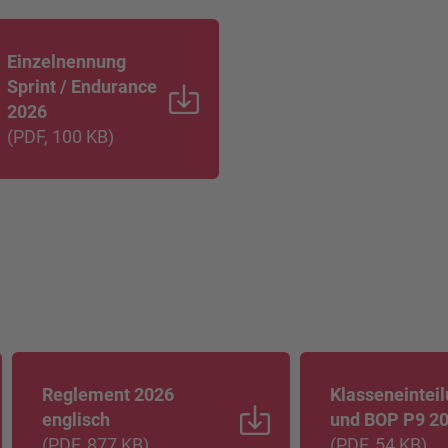
Einzelnennung
Sprint / Endurance
2026
(
PDF
, 100 KB
)
Reglement 2026
Klasseneintei
englisch
und BOP P9 2
(
PDF
, 877 KB
)
(
PDF
, 54 KB
)