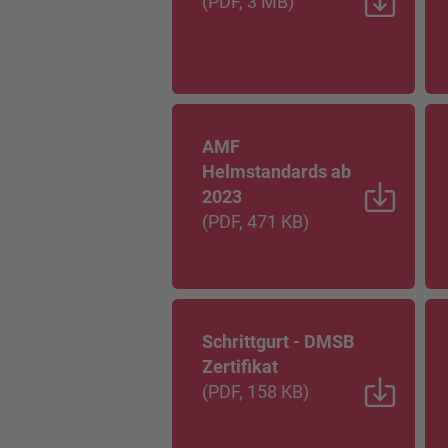
(
PDF
, 3 MB
)
AMF
Helmstandards ab
2023
(
PDF
, 471 KB
)
Schrittgurt - DMSB
Zertifikat
(
PDF
, 158 KB
)