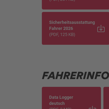
Sicherheitsausstattung
Fahrer 2026
(
PDF
, 125 KB
)
FAHRERINFO
Data Logger
deutsch