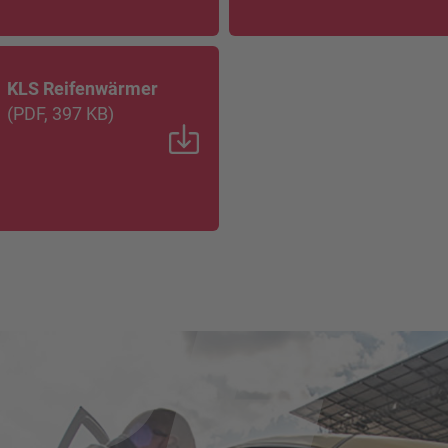
KLS Reifenwärmer
(
PDF
, 397 KB
)