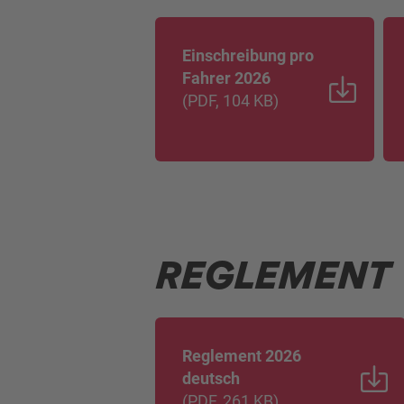
Einschreibung pro
Fahrer 2026
(
PDF
, 104 KB
)
REGLEMENT
Reglement 2026
deutsch
(
PDF
, 261 KB
)