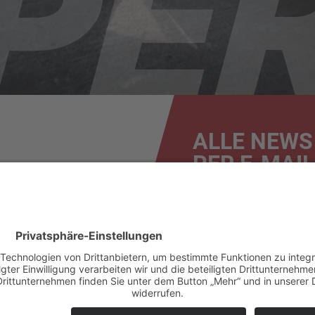
ALLE NEWS
PER E-MAIL
News
Renntermine
Ergebnisse
Bilder & Videos
F