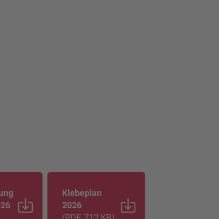
lung
Klebeplan
026
2026
(
PDF
, 712 KB
)