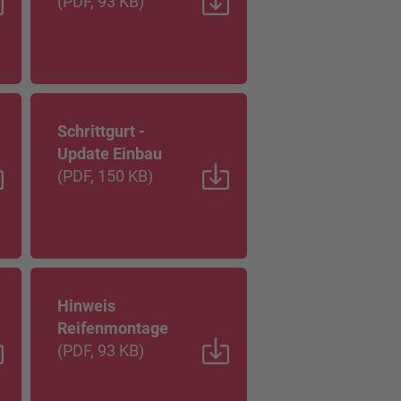
(
PDF
, 93 KB
)
Schrittgurt -
Update Einbau
(
PDF
, 150 KB
)
Hinweis
Reifenmontage
(
PDF
, 93 KB
)