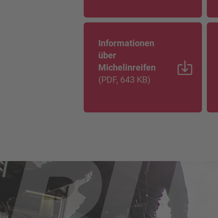
Informationen
über
Michelinreifen
(
PDF
, 643 KB
)