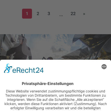
1
2
3
22
»
...
BILDER & VIDEOS