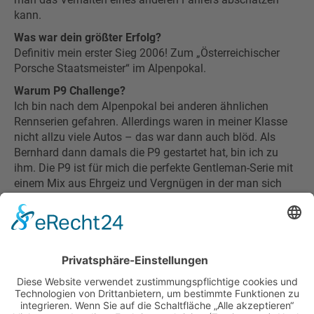
kann.
Was war dein größter Erfolg?
Definitiv mein erster Sieg 2006! Zum „Österreichischer
Porsche Staatsmeister“ im Alpenpokal.
Warum P9 Challenge?
Ich bin nach dem Alpenpokal bei anderen ähnlichen
Rennserien gefahren. Allerdings waren in meiner Klasse
nicht allzu viele Autos – das war dann auch blöd. Als
Bernhard dann damals die P9 gestartet hat, bin ich zu
ihm. Die P9 ist für mich die perfekte Gentleman-Serie mit
einem Mix aus Ehrgeiz und Vergnügen in der man sich
kennt und schätzt.
ZUR ÜBERSICHT