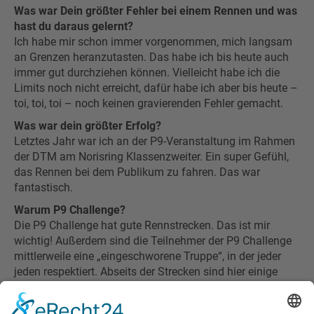
Was war Dein größter Fehler bei einem Rennen und was
hast du daraus gelernt?
Ich habe mir schon immer vorgenommen, mich langsam
an Grenzen heranzutasten. Das habe ich bis heute auch
immer gut durchziehen können. Vielleicht habe ich die
Limits noch nicht erreicht, dafür habe ich aber bis heute –
toi, toi, toi – noch keinen gravierenden Fehler gemacht.
Was war dein größter Erfolg?
Letztes Jahr war ich an der P9-Veranstaltung im Rahmen
der DTM am Norisring Klassenzweiter. Ein super Gefühl,
das Rennen bei dem Publikum zu fahren. Das war
fantastisch.
Warum P9 Challenge?
Die P9 Challenge hat gute Rennstrecken. Das ist mir
wichtig! Außerdem sind die Teilnehmer der P9 Challenge
mittlerweile eine „eingeschworene Truppe“, in der jeder
jeden respektiert. Abseits der Strecken sind hier einige
gute Freundschaften entstanden.