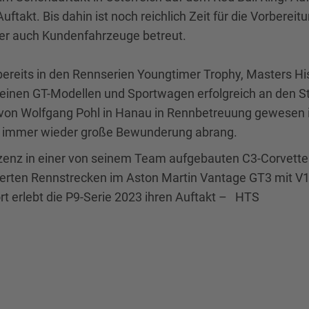
Auftakt. Bis dahin ist noch reichlich Zeit für die Vorberei
der auch Kundenfahrzeuge betreut.
 bereits in den Rennserien Youngtimer Trophy, Masters H
seinen GT-Modellen und Sportwagen erfolgreich an den S
von Wolfgang Pohl in Hanau in Rennbetreuung gewesen i
it immer wieder große Bewunderung abrang.
izenz in einer von seinem Team aufgebauten C3-Corvette
erten Rennstrecken im Aston Martin Vantage GT3 mit V12
t erlebt die P9-Serie 2023 ihren Auftakt – HTS