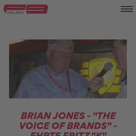
BRIAN JONES - "THE
VOICE OF BRANDS" -
EHRTE FRITZ "K"