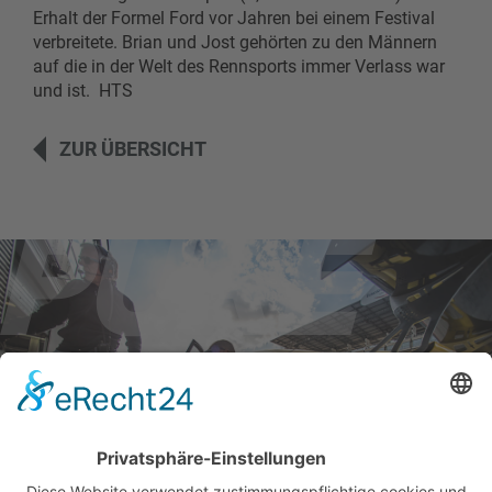
Erhalt der Formel Ford vor Jahren bei einem Festival
verbreitete. Brian und Jost gehörten zu den Männern
auf die in der Welt des Rennsports immer Verlass war
und ist. HTS
ZUR ÜBERSICHT
BILDER & VIDEOS