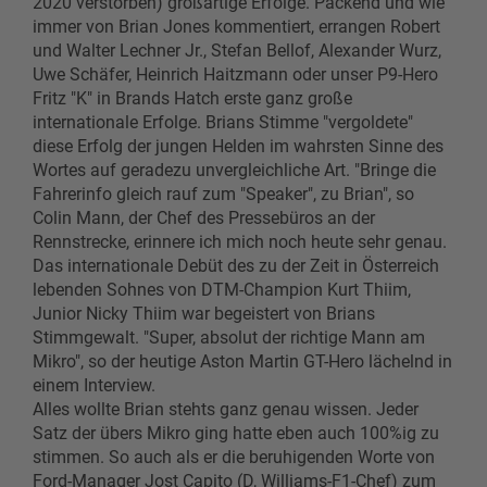
2020 verstorben) großartige Erfolge. Packend und wie
immer von Brian Jones kommentiert, errangen Robert
und Walter Lechner Jr., Stefan Bellof, Alexander Wurz,
Uwe Schäfer, Heinrich Haitzmann oder unser P9-Hero
Fritz "K" in Brands Hatch erste ganz große
internationale Erfolge. Brians Stimme "vergoldete"
diese Erfolg der jungen Helden im wahrsten Sinne des
Wortes auf geradezu unvergleichliche Art. "Bringe die
Fahrerinfo gleich rauf zum "Speaker", zu Brian", so
Colin Mann, der Chef des Pressebüros an der
Rennstrecke, erinnere ich mich noch heute sehr genau.
Das internationale Debüt des zu der Zeit in Österreich
lebenden Sohnes von DTM-Champion Kurt Thiim,
Junior Nicky Thiim war begeistert von Brians
Stimmgewalt. "Super, absolut der richtige Mann am
Mikro", so der heutige Aston Martin GT-Hero lächelnd in
einem Interview.
Alles wollte Brian stehts ganz genau wissen. Jeder
Satz der übers Mikro ging hatte eben auch 100%ig zu
stimmen. So auch als er die beruhigenden Worte von
Ford-Manager Jost Capito (D, Williams-F1-Chef) zum