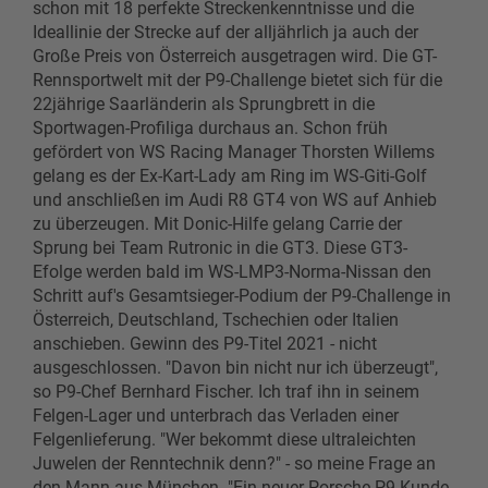
schon mit 18 perfekte Streckenkenntnisse und die
Ideallinie der Strecke auf der alljährlich ja auch der
Große Preis von Österreich ausgetragen wird. Die GT-
Rennsportwelt mit der P9-Challenge bietet sich für die
22jährige Saarländerin als Sprungbrett in die
Sportwagen-Profiliga durchaus an. Schon früh
gefördert von WS Racing Manager Thorsten Willems
gelang es der Ex-Kart-Lady am Ring im WS-Giti-Golf
und anschließen im Audi R8 GT4 von WS auf Anhieb
zu überzeugen. Mit Donic-Hilfe gelang Carrie der
Sprung bei Team Rutronic in die GT3. Diese GT3-
Efolge werden bald im WS-LMP3-Norma-Nissan den
Schritt auf's Gesamtsieger-Podium der P9-Challenge in
Österreich, Deutschland, Tschechien oder Italien
anschieben. Gewinn des P9-Titel 2021 - nicht
ausgeschlossen. "Davon bin nicht nur ich überzeugt",
so P9-Chef Bernhard Fischer. Ich traf ihn in seinem
Felgen-Lager und unterbrach das Verladen einer
Felgenlieferung. "Wer bekommt diese ultraleichten
Juwelen der Renntechnik denn?" - so meine Frage an
den Mann aus München. "Ein neuer Porsche-P9-Kunde,