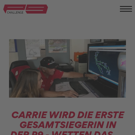
CARRIE WIRD DIE ERSTE
GESAMTSIEGERIN IN
DER P9 - WETTEN DAS ....