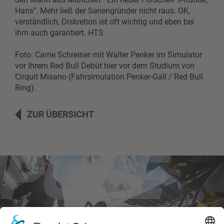
Hans". Mehr ließ der Seriengründer nicht raus. OK,
verständlich, Diskretion ist oft wichtig und eben bei
ihm auch garantiert. HTS
Foto: Carrie Schreiner mit Walter Penker im Simulator
vor Ihrem Red Bull Debüt hier vor dem Studium von
Cirquit Misano (Fahrsimulation Penker-Gall / Red Bull
Ring).
ZUR ÜBERSICHT