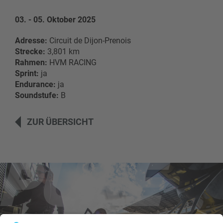
03. - 05. Oktober 2025
Adresse:
Circuit de Dijon-Prenois
Strecke:
3,801 km
Rahmen:
HVM RACING
Sprint:
ja
Endurance:
ja
Soundstufe:
B
ZUR ÜBERSICHT