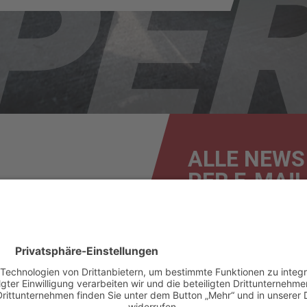
ALLE NEWS
PER E-MAIL
News
Renntermine
Ergebnisse
Bilder & Videos
F