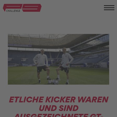
ETLICHE KICKER WAREN
UND SIND
AUSGEZEICHNETE GT-