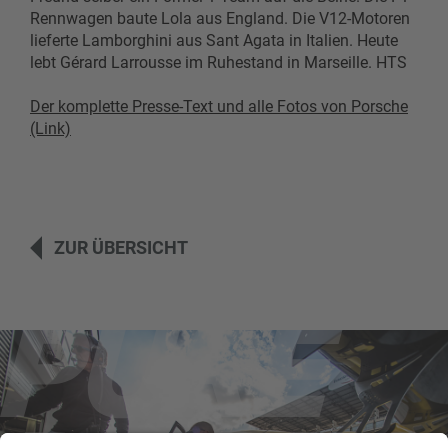
Rennwagen baute Lola aus England. Die V12-Motoren
lieferte Lamborghini aus Sant Agata in Italien. Heute
lebt Gérard Larrousse im Ruhestand in Marseille. HTS
Der komplette Presse-Text und alle Fotos von Porsche
(Link)
ZUR ÜBERSICHT