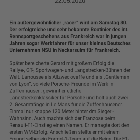
22.05.2020
Ein außergewöhnlicher „racer“ wird am Samstag 80.
Der erfolgreiche und sehr bekannte Routinier des int.
Rennsportgeschehens aus Frankreich war in jungen
Jahren sogar Werkfahrer für unser kleines Deutsches
Unternehmen NSU in Neckarsulm für Frankreich.
Später bereicherte Gerard mit großem Erfolg die
Rallye-, GT-, Sportwagen- und Langstrecken-Bühnen der
Welt. Larrousse als Allzweckwaffe und als „Gentleman
von Lyon“, so viele Porsche- Freunde im Werk in
Zuffenhausen, gewinnt er etliche
Langstreckenklassiker für Porsche und holt auch zwei
2. Gesamtränge in Le Mans für die Zuffenhausener.
Einmal nur knappe 120 Meter hinter dm Sieger -
Wahnsinn. Auch machte sich der Franzose beim
Renault-F1-Einstieg einen Namen. Er managte dort den
ersten WM-Erfolg. Anschließen stellte er mit einem
Freund selber ein Formel-1-Team auf die Beine. Die F1-