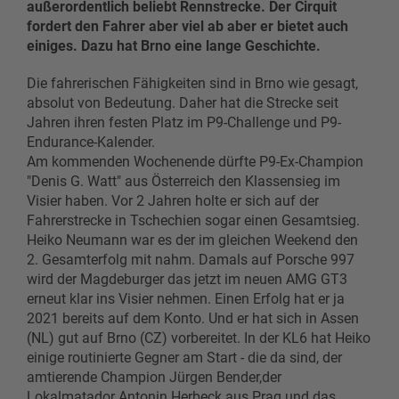
außerordentlich beliebt Rennstrecke. Der Cirquit
fordert den Fahrer aber viel ab aber er bietet auch
einiges. Dazu hat Brno eine lange Geschichte.
Die fahrerischen Fähigkeiten sind in Brno wie gesagt,
absolut von Bedeutung. Daher hat die Strecke seit
Jahren ihren festen Platz im P9-Challenge und P9-
Endurance-Kalender.
Am kommenden Wochenende dürfte P9-Ex-Champion
"Denis G. Watt" aus Österreich den Klassensieg im
Visier haben. Vor 2 Jahren holte er sich auf der
Fahrerstrecke in Tschechien sogar einen Gesamtsieg.
Heiko Neumann war es der im gleichen Weekend den
2. Gesamterfolg mit nahm. Damals auf Porsche 997
wird der Magdeburger das jetzt im neuen AMG GT3
erneut klar ins Visier nehmen. Einen Erfolg hat er ja
2021 bereits auf dem Konto. Und er hat sich in Assen
(NL) gut auf Brno (CZ) vorbereitet. In der KL6 hat Heiko
einige routinierte Gegner am Start - die da sind, der
amtierende Champion Jürgen Bender,der
Lokalmatador Antonin Herbeck aus Prag und das