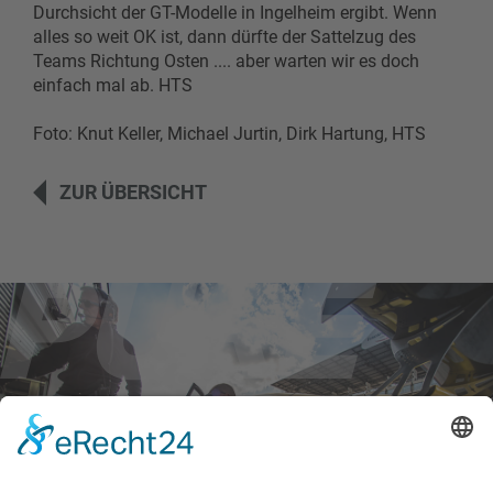
Durchsicht der GT-Modelle in Ingelheim ergibt. Wenn
alles so weit OK ist, dann dürfte der Sattelzug des
Teams Richtung Osten .... aber warten wir es doch
einfach mal ab. HTS
Foto: Knut Keller, Michael Jurtin, Dirk Hartung, HTS
ZUR ÜBERSICHT