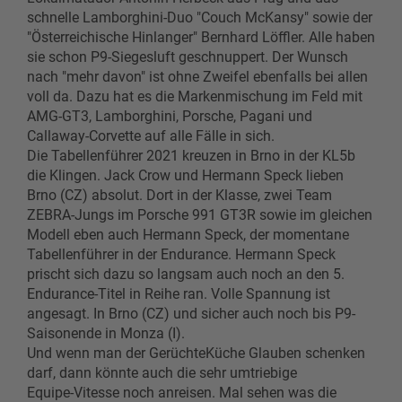
schnelle Lamborghini-Duo "Couch McKansy" sowie der
"Österreichische Hinlanger" Bernhard Löffler. Alle haben
sie schon P9-Siegesluft geschnuppert. Der Wunsch
nach "mehr davon" ist ohne Zweifel ebenfalls bei allen
voll da. Dazu hat es die Markenmischung im Feld mit
AMG-GT3, Lamborghini, Porsche, Pagani und
Callaway-Corvette auf alle Fälle in sich.
Die Tabellenführer 2021 kreuzen in Brno in der KL5b
die Klingen. Jack Crow und Hermann Speck lieben
Brno (CZ) absolut. Dort in der Klasse, zwei Team
ZEBRA-Jungs im Porsche 991 GT3R sowie im gleichen
Modell eben auch Hermann Speck, der momentane
Tabellenführer in der Endurance. Hermann Speck
prischt sich dazu so langsam auch noch an den 5.
Endurance-Titel in Reihe ran. Volle Spannung ist
angesagt. In Brno (CZ) und sicher auch noch bis P9-
Saisonende in Monza (I).
Und wenn man der GerüchteKüche Glauben schenken
darf, dann könnte auch die sehr umtriebige
Equipe-Vitesse noch anreisen. Mal sehen was die