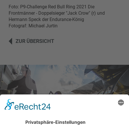
Foto: P9-Challenge Red Bull Ring 2021 Die
Frontmänner - Doppelsieger "Jack Crow" (r) und
Hermann Speck der Endurance-König
Fotograf: Michael Jurtin
ZUR ÜBERSICHT