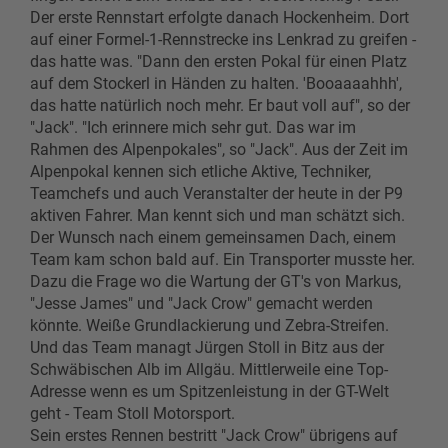
Der erste Rennstart erfolgte danach Hockenheim. Dort
auf einer Formel-1-Rennstrecke ins Lenkrad zu greifen -
das hatte was. "Dann den ersten Pokal für einen Platz
auf dem Stockerl in Händen zu halten. 'Booaaaahhh',
das hatte natürlich noch mehr. Er baut voll auf", so der
"Jack". "Ich erinnere mich sehr gut. Das war im
Rahmen des Alpenpokales", so "Jack". Aus der Zeit im
Alpenpokal kennen sich etliche Aktive, Techniker,
Teamchefs und auch Veranstalter der heute in der P9
aktiven Fahrer. Man kennt sich und man schätzt sich.
Der Wunsch nach einem gemeinsamen Dach, einem
Team kam schon bald auf. Ein Transporter musste her.
Dazu die Frage wo die Wartung der GT's von Markus,
"Jesse James" und "Jack Crow" gemacht werden
könnte. Weiße Grundlackierung und Zebra-Streifen.
Und das Team managt Jürgen Stoll in Bitz aus der
Schwäbischen Alb im Allgäu. Mittlerweile eine Top-
Adresse wenn es um Spitzenleistung in der GT-Welt
geht - Team Stoll Motorsport.
Sein erstes Rennen bestritt "Jack Crow" übrigens auf