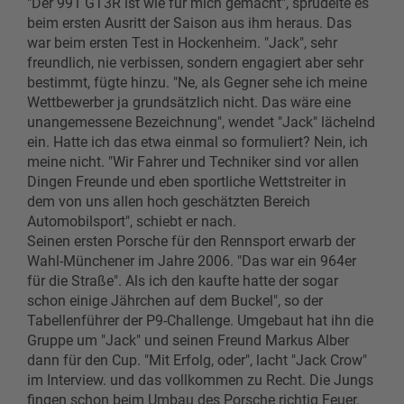
"Der 991 GT3R ist wie für mich gemacht", sprudelte es
beim ersten Ausritt der Saison aus ihm heraus. Das
war beim ersten Test in Hockenheim. "Jack", sehr
freundlich, nie verbissen, sondern engagiert aber sehr
bestimmt, fügte hinzu. "Ne, als Gegner sehe ich meine
Wettbewerber ja grundsätzlich nicht. Das wäre eine
unangemessene Bezeichnung", wendet "Jack" lächelnd
ein. Hatte ich das etwa einmal so formuliert? Nein, ich
meine nicht. "Wir Fahrer und Techniker sind vor allen
Dingen Freunde und eben sportliche Wettstreiter in
dem von uns allen hoch geschätzten Bereich
Automobilsport", schiebt er nach.
Seinen ersten Porsche für den Rennsport erwarb der
Wahl-Münchener im Jahre 2006. "Das war ein 964er
für die Straße". Als ich den kaufte hatte der sogar
schon einige Jährchen auf dem Buckel", so der
Tabellenführer der P9-Challenge. Umgebaut hat ihn die
Gruppe um "Jack" und seinen Freund Markus Alber
dann für den Cup. "Mit Erfolg, oder", lacht "Jack Crow"
im Interview. und das vollkommen zu Recht. Die Jungs
fingen schon beim Umbau des Porsche richtig Feuer.