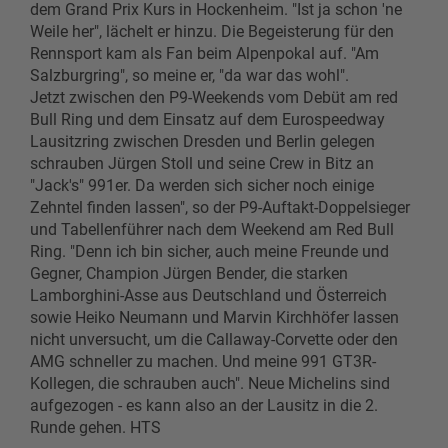
dem Grand Prix Kurs in Hockenheim. "Ist ja schon 'ne
Weile her", lächelt er hinzu. Die Begeisterung für den
Rennsport kam als Fan beim Alpenpokal auf. "Am
Salzburgring", so meine er, "da war das wohl".
Jetzt zwischen den P9-Weekends vom Debüt am red
Bull Ring und dem Einsatz auf dem Eurospeedway
Lausitzring zwischen Dresden und Berlin gelegen
schrauben Jürgen Stoll und seine Crew in Bitz an
"Jack's" 991er. Da werden sich sicher noch einige
Zehntel finden lassen", so der P9-Auftakt-Doppelsieger
und Tabellenführer nach dem Weekend am Red Bull
Ring. "Denn ich bin sicher, auch meine Freunde und
Gegner, Champion Jürgen Bender, die starken
Lamborghini-Asse aus Deutschland und Österreich
sowie Heiko Neumann und Marvin Kirchhöfer lassen
nicht unversucht, um die Callaway-Corvette oder den
AMG schneller zu machen. Und meine 991 GT3R-
Kollegen, die schrauben auch". Neue Michelins sind
aufgezogen - es kann also an der Lausitz in die 2.
Runde gehen. HTS