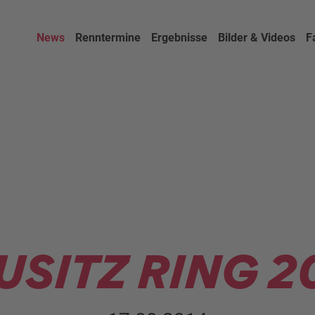
News
Renntermine
Ergebnisse
Bilder & Videos
F
USITZ RING 2