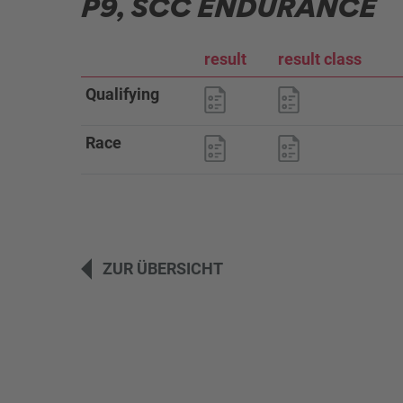
P9, SCC ENDURANCE
result
result class
Qualifying
Öffnen
Race
Öffnen
ZUR ÜBERSICHT