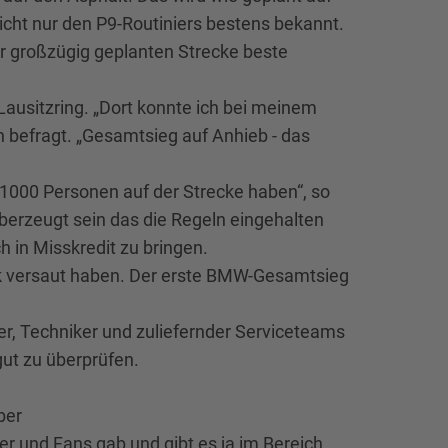
nicht nur den P9-Routiniers bestens bekannt.
 großzügig geplanten Strecke beste
Lausitzring. „Dort konnte ich bei meinem
n befragt. „Gesamtsieg auf Anhieb - das
1000 Personen auf der Strecke haben“, so
berzeugt sein das die Regeln eingehalten
 in Misskredit zu bringen.
äck versaut haben. Der erste BMW-Gesamtsieg
er, Techniker und zuliefernder Serviceteams
ut zu überprüfen.
ber
er und Fans gab und gibt es ja im Bereich