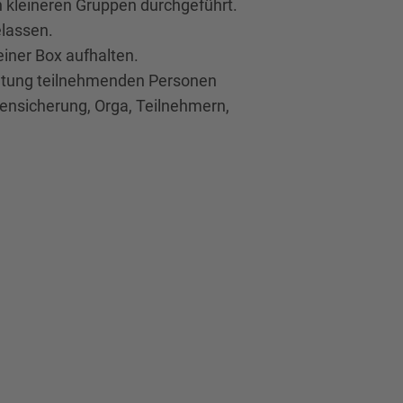
n kleineren Gruppen durchgeführt.
elassen.
einer Box aufhalten.
taltung teilnehmenden Personen
kensicherung, Orga, Teilnehmern,