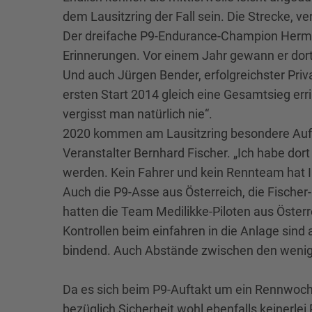
dem Lausitzring der Fall sein. Die Strecke, v
Der dreifache P9-Endurance-Champion Herman
Erinnerungen. Vor einem Jahr gewann er dort
Und auch Jürgen Bender, erfolgreichster Priv
ersten Start 2014 gleich eine Gesamtsieg er
vergisst man natürlich nie“.
2020 kommen am Lausitzring besondere Aufgab
Veranstalter Bernhard Fischer. „Ich habe dor
werden. Kein Fahrer und kein Rennteam hat I
Auch die P9-Asse aus Österreich, die Fische
hatten die Team Medilikke-Piloten aus Österre
Kontrollen beim einfahren in die Anlage sind
bindend. Auch Abstände zwischen den wenige
Da es sich beim P9-Auftakt um ein Rennwoch
bezüglich Sicherheit wohl ebenfalls keinerle