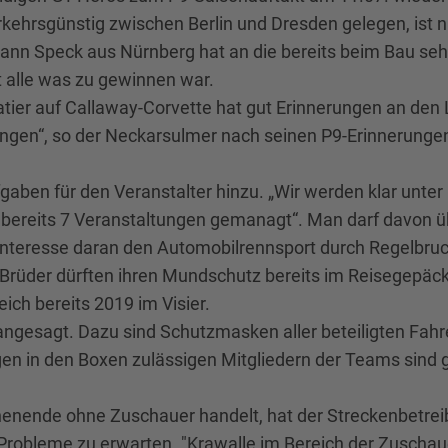
erkehrsgünstig zwischen Berlin und Dresden gelegen, ist 
n Speck aus Nürnberg hat an die bereits beim Bau sehr
 alle was zu gewinnen war.
atier auf Callaway-Corvette hat gut Erinnerungen an den 
ringen“, so der Neckarsulmer nach seinen P9-Erinnerunge
en für den Veranstalter hinzu. „Wir werden klar unter 
t bereits 7 Veranstaltungen gemanagt“. Man darf davon ü
nteresse daran den Automobilrennsport durch Regelbruch
r-Brüder dürften ihren Mundschutz bereits im Reisegep
ich bereits 2019 im Visier.
 angesagt. Dazu sind Schutzmasken aller beteiligten Fahr
n in den Boxen zulässigen Mitgliedern der Teams sind g
enende ohne Zuschauer handelt, hat der Streckenbetrei
i Probleme zu erwarten. "Krawalle im Bereich der Zuschau