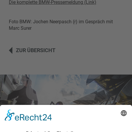
Die komplette BMW-Pressemeldung (Link)
Foto BMW: Jochen Neerpasch (r) im Gespräch mit
Marc Surer
ZUR ÜBERSICHT