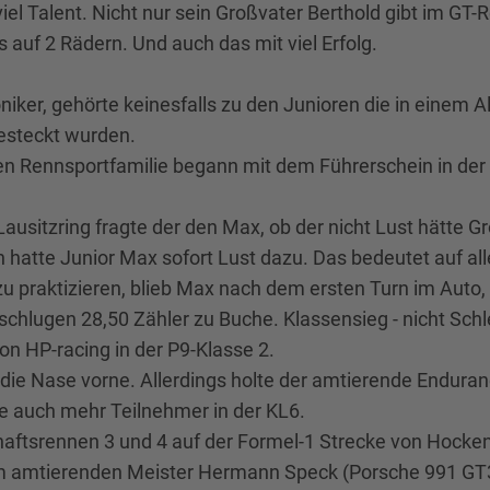
 viel Talent. Nicht nur sein Großvater Berthold gibt im GT
 auf 2 Rädern. Und auch das mit viel Erfolg.
iker, gehörte keinesfalls zu den Junioren die in einem 
gesteckt wurden.
ten Rennsportfamilie begann mit dem Führerschein in de
usitzring fragte der den Max, ob der nicht Lust hätte 
h hatte Junior Max sofort Lust dazu. Das bedeutet auf all
 praktizieren, blieb Max nach dem ersten Turn im Auto, h
 schlugen 28,50 Zähler zu Buche. Klassensieg - nicht Sch
on HP-racing in der P9-Klasse 2.
 die Nase vorne. Allerdings holte der amtierende Endu
te auch mehr Teilnehmer in der KL6.
chaftsrennen 3 und 4 auf der Formel-1 Strecke von Hock
 dem amtierenden Meister Hermann Speck (Porsche 991 GT