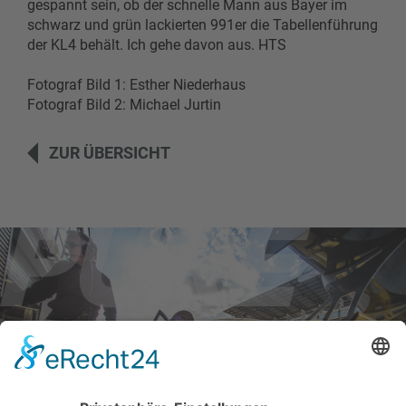
gespannt sein, ob der schnelle Mann aus Bayer im
schwarz und grün lackierten 991er die Tabellenführung
der KL4 behält. Ich gehe davon aus. HTS
Fotograf Bild 1: Esther Niederhaus
Fotograf Bild 2: Michael Jurtin
ZUR ÜBERSICHT