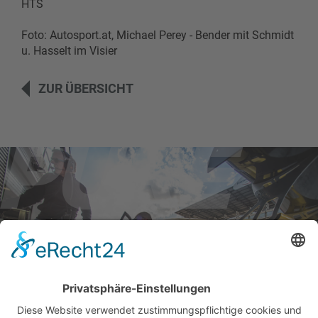
HTS
Foto: Autosport.at, Michael Perey - Bender mit Schmidt
u. Hasselt im Visier
ZUR ÜBERSICHT
BILDER & VIDEOS