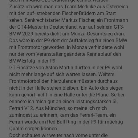
Zusätzlich wird man das Team Medilike aus Österreich
mit den auf- strebenden Fischer-Brüdern am Start
sehen. Senkrechtstarter Markus Fischer, ein Frontmann
der GT4-Master in Deutschland, war auf seinem GT3-
BMW 2029 bereits dicht am Monza-Gesamtsieg dran.
Das wäre in der P9 dort der Auftaktsieg für einen BMW
mit Frontmotor geworden. In Monza verhinderte wohl
nur der vom Veranstalter geänderte Rennablauf den
BMW-Erfolg in der P9.
GT-Einsätze von Aston Martin dürften in der P9 wohl
nicht mehr lange auf sich warten lassen. Weitere
Frontmotorboliden hierzulande müssten durchaus
nicht in der Halle stehen bleiben. Ein Auto das siegen
kann gehört nicht in eine Halle unter die Plane. Selber
erinnere ich mich gut an einen leistungsstarken 6L
Ferrari V12. Aus München, so meine ich mich
zumindest zu erinnern, kam das Ferrari-Team. ein
Ferrari würde am Red Bull Ring in der P9 für mächtig
Qualm sorgen können.
Doch schauen wir weiter nach vorne unter die