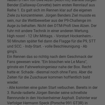
Bender (Callaway-Corvette) beim ersten Rennlauf aus
Reihe 1. Es galt sich im Rennen klar auf die eigenen
Ziele zu konzentrieren. Jürgen Benders Ziel musste es
sein, nur die Wettbewerber aus der P9-Challenge im
Auge zu behalten. Nicht den DTM-Profi Uwe Alzen. Der
fuhr mit andere Technik in einer anderen Wertung.
High noon! - 12 Uhr Mittags. - Vorstart Hockenheim.-
50 Minuten später fiel dann die Flagge für die P9, STT
und SCC. - Indy-Start. - volle Beschleunigung - Ab
ging's.
Ein Rennen das so richtig nach dem Geschmack der
Fans gewesen wäre. "Ein bisschen wie Le Mans",
grinste ein Fahrwerksingenieur nahe der Box. Recht
hatte er. Schade - diesmal noch ohne Fans. Aber die
Zeiten für die Zuschauer kommen hoffentlich bald
wieder.
- Alle konnten eine guten Start verbuchen. Bereits in der
3. Runde radierte Jürgen Bender seine schnellste
Rennrunde in den Hockenheimer Asphalt. Dahinter war
Verfolger Hermann Speck (Porsche 991 GT3R) in