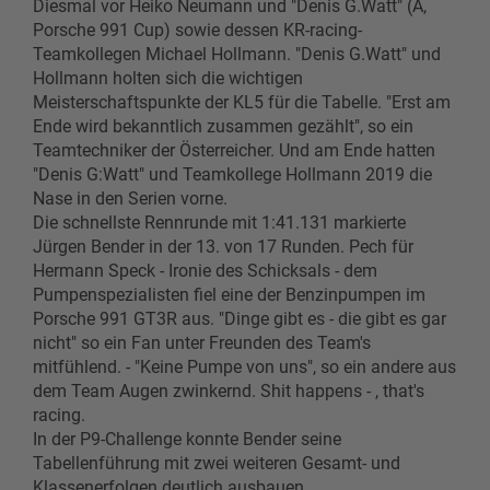
Diesmal vor Heiko Neumann und "Denis G.Watt" (A,
Porsche 991 Cup) sowie dessen KR-racing-
Teamkollegen Michael Hollmann. "Denis G.Watt" und
Hollmann holten sich die wichtigen
Meisterschaftspunkte der KL5 für die Tabelle. "Erst am
Ende wird bekanntlich zusammen gezählt", so ein
Teamtechniker der Österreicher. Und am Ende hatten
"Denis G:Watt" und Teamkollege Hollmann 2019 die
Nase in den Serien vorne.
Die schnellste Rennrunde mit 1:41.131 markierte
Jürgen Bender in der 13. von 17 Runden. Pech für
Hermann Speck - Ironie des Schicksals - dem
Pumpenspezialisten fiel eine der Benzinpumpen im
Porsche 991 GT3R aus. "Dinge gibt es - die gibt es gar
nicht" so ein Fan unter Freunden des Team's
mitfühlend. - "Keine Pumpe von uns", so ein andere aus
dem Team Augen zwinkernd. Shit happens - , that's
racing.
In der P9-Challenge konnte Bender seine
Tabellenführung mit zwei weiteren Gesamt- und
Klassenerfolgen deutlich ausbauen.