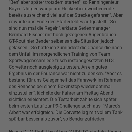
"Ben" aber später trotzdem starten", so Renningenieur
Bayer. "Jürgen war ja am Hockenheimwochenende
bereits ausreichend viel auf der Strecke gefahren". Aber
er wurde ans Ende des Starterfeldes aufgestellt. "So
sind nun mal die Regeln", erklärte Serienmanager
Bernhard Fischer mit hoch gezogenen Augenbrauen.
GT-Routinier Bender selber sah die Situation jedoch
gelassen. "So hatte ich zumindest die Chance die nach
dem Unfall im morgendlichen Training von Team
Sportwagenschmiede frisch instandgesetzten GT3-
Corvette noch ausgiebig zu testen. An ein gutes
Ergebnis in der Enurance war nicht zu denken. "Aber es
bestand für uns Gelegenheit das Fahrwerk im Rahmen
des Rennens bei einem Boxenstop wieder optimal
einzustellen", lächelte der Fahrer am Freitag Abend
sichtlich erleichtert. Die Testarbeit zahlte sich später
beim ersten Lauf zur P9-Challenge auch aus. "Marco's
Arbeit war erfolgreich. Die Corvette lag mit vollem Tank
spürbar besser als zuvor", so Bender zufrieden.
Neben DTM-Profi Uwe Alzen (AUDI R8) startete Jürgen