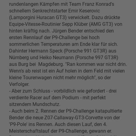
rundenlangen Kämpfen mit Team Franz Konrad's
schnellem Senkrechtstarter Emir Keserovic
(Lamporgini Huracan GT3) verwickelt. Dazu drückte
Equipe-Vitesse-Routinier Sepp Klüber (AMG GT3) von
hinten kräftig nach. Jürgen Bender entschied den
ersten Rennlauf der P9-Challenge bei hoch
sommerlichen Temperaturen am Ende klar für sich.
Dahinter Hermann Speck (Porsche 991 GT3R) aus
Nürnberg und Heiko Neumann (Porsche 997 GT3R)
aus Burg bei Magdeburg. "Ran kommen war nicht drin.
Wenn's ab reist ist ein Auf holen in dem Feld mit vielen
kleine Tourenwagen nicht mehr möglich", so der
Verfolger.
- Aber zum Schluss - vorbildlich wie gefordert - drei
verdiente Racer auf dem Podium - mit perfekt
sitzendem Mundschutz.
- Auch beim 2. Rennen der P9-Challenge katapultierte
Bender die neue Z07-Callaway-GT3-Corvette von der
'P9-Pole' ins Rennen. Auch diesen Lauf, den 4.
Meisterschaftslauf der P9-Challenge, gewann er.