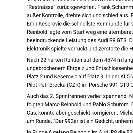
"Restnässe" zurückgeworfen. Frank Schumm w
außer Kontrolle, drehte sich und schied aus
Emir Keserovic die schnellste Rennrunde für
Reinbold legte vom Start weg eine atemberau
beeindruckende Leistung des Audi R8 GT3. 
Elektronik spielte verrückt und zerstörte die
Nach 22 harten Runden auf dem 4574 m langen
ungebrochenem Ehrgeiz und Entschlossenheit
Platz 2 und Keserovic auf Platz 3. In der K
Pilot Petr Brecka (CZR) im Porsche 991 GT3
Auch das 2. Sprintrennen verlief spannend. 
folgten Marco Reinbold und Pablo Schumm. 
Gas, konnte aber geschickt korrigieren. Mic
um Runde. "Der 992er ist ein Gedicht, unheim
In Runde 6 gelang Reinbold im Audi R8 die Fü