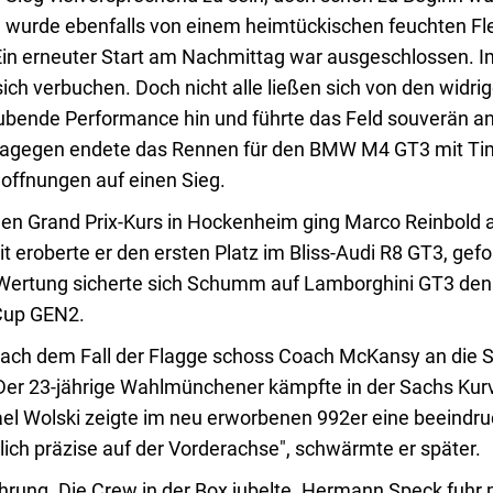
urde ebenfalls von einem heimtückischen feuchten Flec
. Ein erneuter Start am Nachmittag war ausgeschlossen.
 sich verbuchen. Doch nicht alle ließen sich von den wi
bende Performance hin und führte das Feld souverän an.
Dagegen endete das Rennen für den BMW M4 GT3 mit Tim
 Hoffnungen auf einen Sieg.
 Grand Prix-Kurs in Hockenheim ging Marco Reinbold als
 eroberte er den ersten Platz im Bliss-Audi R8 GT3, ge
L5-Wertung sicherte sich Schumm auf Lamborghini GT3 den
 Cup GEN2.
Nach dem Fall der Flagge schoss Coach McKansy an die S
Der 23-jährige Wahlmünchener kämpfte in der Sachs Kur
hael Wolski zeigte im neu erworbenen 992er eine beeindr
lich präzise auf der Vorderachse", schwärmte er später.
hrung. Die Crew in der Box jubelte. Hermann Speck fuhr 