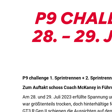
P9 CHAL
28. – 29
P9 challenge 1. Sprintrennen + 2. Sprintren
Zum Auftakt schoss Coach McKansy in Führ
Am 28. und 29. Juli 2023 erfüllte Spannung 
war größtenteils trocken, doch hinterhältige
GT3 R Gen II schienen die Aussichten auf den