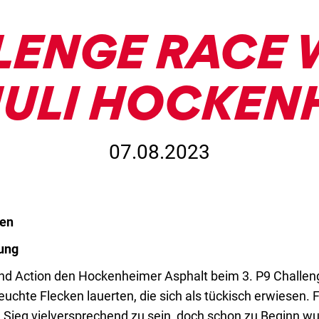
LENGE RACE
. JULI HOCKE
07.08.2023
nen
ung
und Action den Hockenheimer Asphalt beim 3. P9 Challen
 feuchte Flecken lauerten, die sich als tückisch erwiese
 Sieg vielversprechend zu sein, doch schon zu Beginn wu