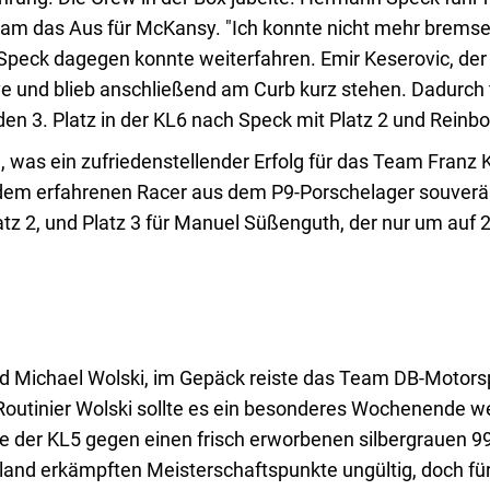
it kam das Aus für McKansy. "Ich konnte nicht mehr brem
Speck dagegen konnte weiterfahren. Emir Keserovic, der 
e und blieb anschließend am Curb kurz stehen. Dadurch f
n 3. Platz in der KL6 nach Speck mit Platz 2 und Reinbol
, was ein zufriedenstellender Erfolg für das Team Franz
dem erfahrenen Racer aus dem P9-Porschelager souverän
tz 2, und Platz 3 für Manuel Süßenguth, der nur um au
d Michael Wolski, im Gepäck reiste das Team DB-Motor
outinier Wolski sollte es ein besonderes Wochenende w
 der KL5 gegen einen frisch erworbenen silbergrauen 992e
hland erkämpften Meisterschaftspunkte ungültig, doch f