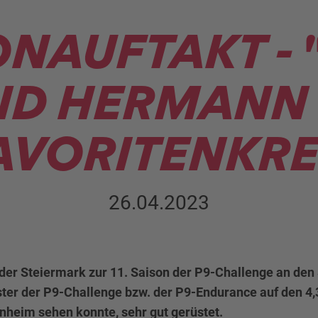
ONAUFTAKT -
ND HERMANN 
AVORITENKRE
26.04.2023
der Steiermark zur 11. Saison der P9-Challenge an den 
ter der P9-Challenge bzw. der P9-Endurance auf den 4,
nheim sehen konnte, sehr gut gerüstet.