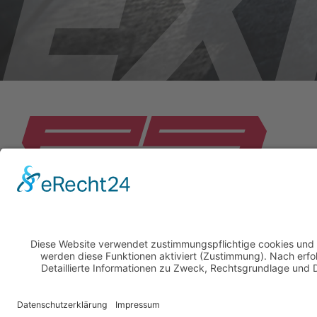
© 2026 P9 Challenge / fischer sportpromotion GmbH