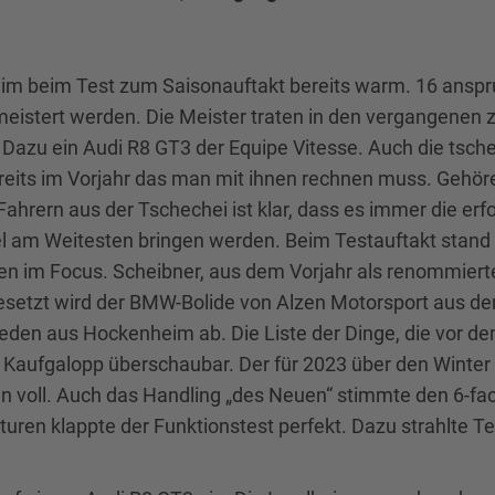
eim beim Test zum Saisonauftakt bereits warm. 16 anspru
eistert werden. Die Meister traten in den vergangenen 
azu ein Audi R8 GT3 der Equipe Vitesse. Auch die tsche
reits im Vorjahr das man mit ihnen rechnen muss. Gehöre
ahrern aus der Tschechei ist klar, dass es immer die erf
itel am Weitesten bringen werden. Beim Testauftakt stand
 im Focus. Scheibner, aus dem Vorjahr als renommierter
gesetzt wird der BMW-Bolide von Alzen Motorsport aus d
ieden aus Hockenheim ab. Die Liste der Dinge, die vor
em Kaufgalopp überschaubar. Der für 2023 über den Winte
gen voll. Auch das Handling „des Neuen“ stimmte den 6-
raturen klappte der Funktionstest perfekt. Dazu strahl