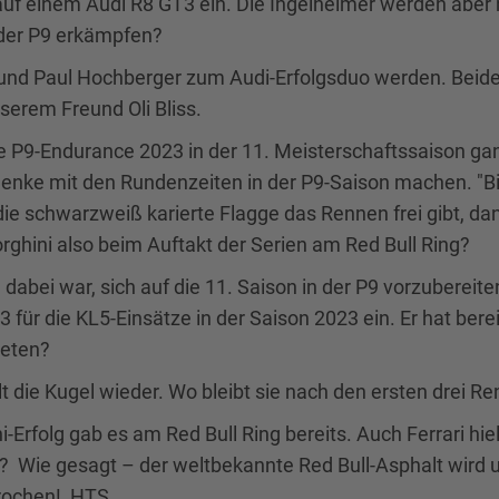
 auf einem Audi R8 GT3 ein. Die Ingelheimer werden aber 
 der P9 erkämpfen?
 und Paul Hochberger zum Audi-Erfolgsduo werden. Beide
serem Freund Oli Bliss.
ie P9-Endurance 2023 in der 11. Meisterschaftssaison 
ke mit den Rundenzeiten in der P9-Saison machen. "Bitt
die schwarzweiß karierte Flagge das Rennen frei gibt, da
ghini also beim Auftakt der Serien am Red Bull Ring?
dabei war, sich auf die 11. Saison in der P9 vorzubereite
für die KL5-Einsätze in der Saison 2023 ein. Er hat berei
reten?
t die Kugel wieder. Wo bleibt sie nach den ersten drei Re
Erfolg gab es am Red Bull Ring bereits. Auch Ferrari hie
? Wie gesagt – der weltbekannte Red Bull-Asphalt wird u
rochen! HTS