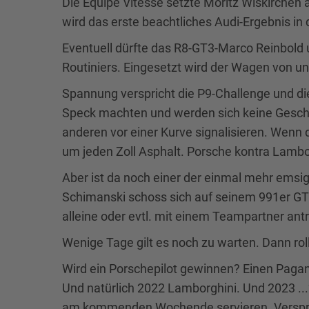
Die Equipe Vitesse setzte Moritz Wiskirchen
wird das erste beachtliches Audi-Ergebnis in
Eventuell dürfte das R8-GT3-Marco Reinbold
Routiniers. Eingesetzt wird der Wagen von un
Spannung verspricht die P9-Challenge und d
Speck machten und werden sich keine Geschen
anderen vor einer Kurve signalisieren. Wenn 
um jeden Zoll Asphalt. Porsche kontra Lambor
Aber ist da noch einer der einmal mehr emsig 
Schimanski schoss sich auf seinem 991er GT3 
alleine oder evtl. mit einem Teampartner ant
Wenige Tage gilt es noch zu warten. Dann roll
Wird ein Porschepilot gewinnen? Einen Pagani-
Und natürlich 2022 Lamborghini. Und 2023 ...
am kommenden Wochende servieren. Versp