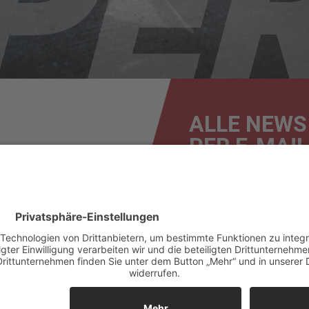
ALLE NEWS
PER E-MAIL
News
Renntermine
Ergebnisse
Bilder & Videos
F