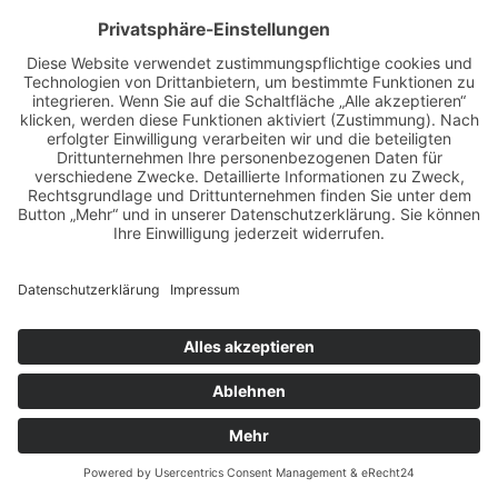
RED BULL RING 2014
18.05.2014
ZUR ÜBERSICHT