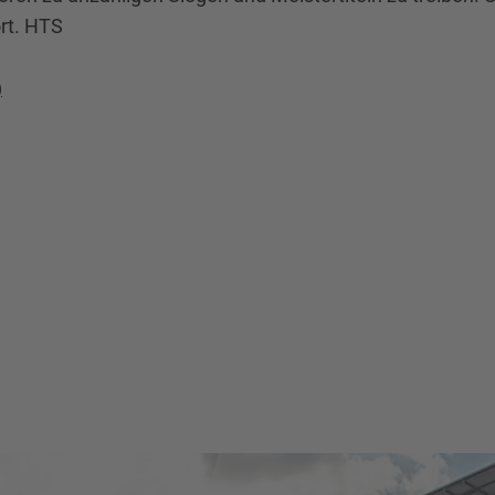
ort. HTS
)