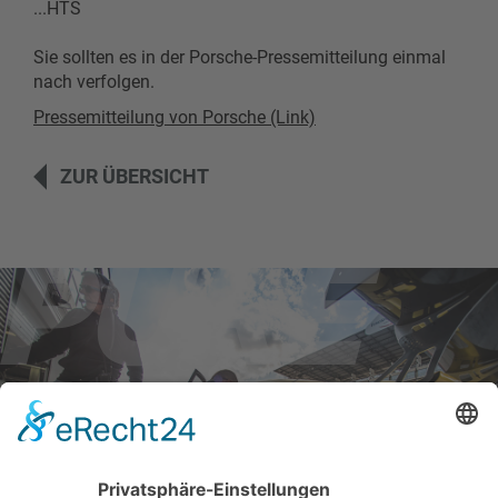
...HTS
Sie sollten es in der Porsche-Pressemitteilung einmal
nach verfolgen.
Pressemitteilung von Porsche (Link)
ZUR ÜBERSICHT