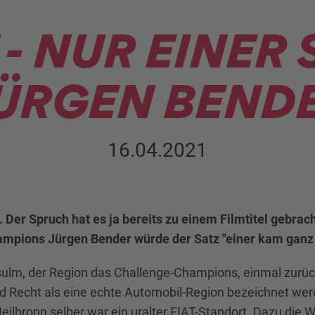
- NUR EINER S
ÜRGEN BEND
16.04.2021
h". Der Spruch hat es ja bereits zu einem Filmtitel gebra
mpions Jürgen Bender würde der Satz "einer kam ganz n
ulm, der Region das Challenge-Champions, einmal zurück
d Recht als eine echte Automobil-Region bezeichnet we
eilbronn selber war ein uralter FIAT-Standort. Dazu die W