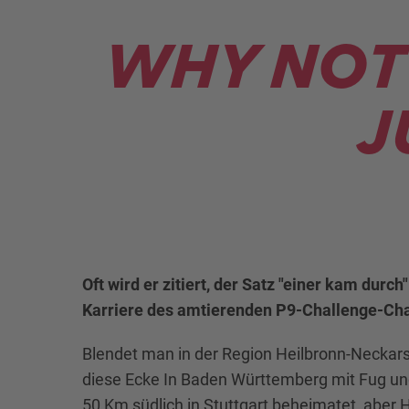
WHY NOT 
J
Oft wird er zitiert, der Satz "einer kam durc
Karriere des amtierenden P9-Challenge-Cha
Blendet man in der Region Heilbronn-Neckars
diese Ecke In Baden Württemberg mit Fug un
50 Km südlich in Stuttgart beheimatet, aber H