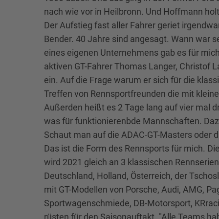
nach wie vor in Heilbronn. Und Hoffmann holt
Der Aufstieg fast aller Fahrer geriet irgen
Bender. 40 Jahre sind angesagt. Wann war s
eines eigenen Unternehmens gab es für mich 
aktiven GT-Fahrer Thomas Langer, Christof L
ein. Auf die Frage warum er sich für die kla
Treffen von Rennsportfreunden die mit kleine
Außerden heißt es 2 Tage lang auf vier mal d
was für funktionierenbde Mannschaften. Daz
Schaut man auf die ADAC-GT-Masters oder di
Das ist die Form des Rennsports für mich. D
wird 2021 gleich an 3 klassischen Rennserien
Deutschland, Holland, Österreich, der Tschos
mit GT-Modellen von Porsche, Audi, AMG, Paga
Sportwagenschmiede, DB-Motorsport, KRracing
rüsten für den Saisonauftakt. "Alle Teams h