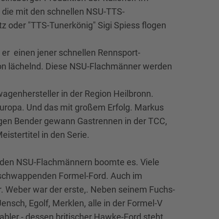
 die mit den schnellen NSU-TTS-
oder "TTS-Tunerkönig" Sigi Spiess flogen
er einen jener schnellen Rennsport-
ion lächelnd. Diese NSU-Flachmänner werden
agenhersteller in der Region Heilbronn.
Europa. Und das mit großem Erfolg. Markus
rgen Bender gewann Gastrennen in der TCC,
istertitel in den Serie.
i den NSU-Flachmännern boomte es. Viele
r schwappenden Formel-Ford. Auch im
er. Weber war der erste,. Neben seinem Fuchs-
ensch, Egolf, Merklen, alle in der Formel-V
Gabler - dessen britischer Hawke-Ford steht