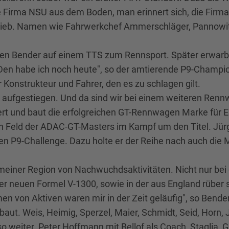
irma NSU aus dem Boden, man erinnert sich, die Firma
eb. Namen wie Fahrwerkchef Ammerschläger, Pannowitz 
en Bender auf einem TTS zum Rennsport. Später erwarb 
Den habe ich noch heute", so der amtierende P9-Champ
r Konstrukteur und Fahrer, den es zu schlagen gilt.
 aufgestiegen. Und da sind wir bei einem weiteren Rennw
ert und baut die erfolgreichen GT-Rennwagen Marke für 
n Feld der ADAC-GT-Masters im Kampf um den Titel. Jü
n P9-Challenge. Dazu holte er der Reihe nach auch die Me
 meiner Region von Nachwuchdsaktivitäten. Nicht nur be
r neuen Formel V-1300, sowie in der aus England rübe
men von Aktiven waren mir in der Zeit geläufig", so Bend
aut. Weis, Heimig, Sperzel, Maier, Schmidt, Seid, Horn, J
o weiter. Peter Hoffmann mit Bellof als Coach, Staglia, 