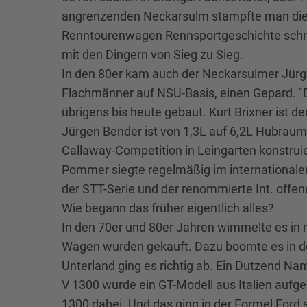
angrenzenden Neckarsulm stampfte man die F
Renntourenwagen Rennsportgeschichte schri
mit den Dingern von Sieg zu Sieg.
In den 80er kam auch der Neckarsulmer Jürg
Flachmänner auf NSU-Basis, einen Gepard. "
übrigens bis heute gebaut. Kurt Brixner ist de
Jürgen Bender ist von 1,3L auf 6,2L Hubraum
Callaway-Competition in Leingarten konstrui
Pommer siegte regelmäßig im internationale
der STT-Serie und der renommierte Int. offene
Wie begann das früher eigentlich alles?
In den 70er und 80er Jahren wimmelte es in
Wagen wurden gekauft. Dazu boomte es in de
Unterland ging es richtig ab. Ein Dutzend Na
V 1300 wurde ein GT-Modell aus Italien aufgeb
1300 dabei. Und das ging in der Formel Ford s