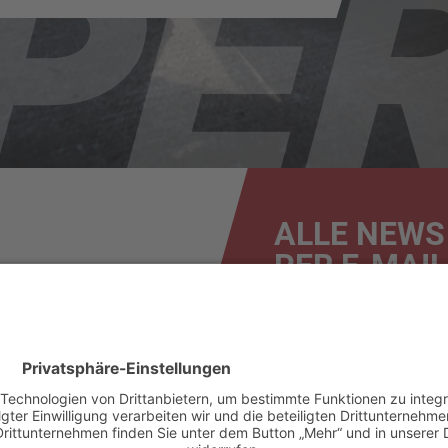
ALLE NEWS
PER E-MAIL
News
Renntermine
Ergebnisse
Bilder & Videos
F