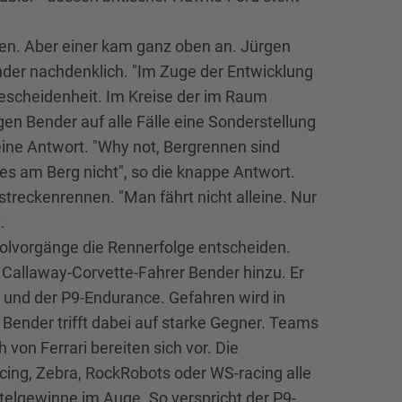
en. Aber einer kam ganz oben an. Jürgen
der nachdenklich. "Im Zuge der Entwicklung
Bescheidenheit. Im Kreise der im Raum
n Bender auf alle Fälle eine Sonderstellung
eine Antwort. "Why not, Bergrennen sind
 es am Berg nicht", so die knappe Antwort.
treckenrennen. "Man fährt nicht alleine. Nur
.
olvorgänge die Rennerfolge entscheiden.
 Callaway-Corvette-Fahrer Bender hinzu. Er
y und der P9-Endurance. Gefahren wird in
Bender trifft dabei auf starke Gegner. Teams
von Ferrari bereiten sich vor. Die
ing, Zebra, RockRobots oder WS-racing alle
elgewinne im Auge. So verspricht der P9-