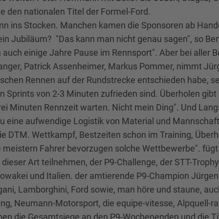
e den nationalen Titel der Formel-Ford.
dwann ins Stocken. Manchen kamen die Sponsoren ab Hand
ein Jubiläum? "Das kann man nicht genau sagen", so Ben
auch einige Jahre Pause im Rennsport". Aber bei aller 
anger, Patrick Assenheimer, Markus Pommer, nimmt Jürge
ssischen Rennen auf der Rundstrecke entschieden habe, s
n Sprints von 2-3 Minuten zufrieden sind. Überholen gibt
rei Minuten Rennzeit warten. Nicht mein Ding". Und Langs
u eine aufwendige Logistik von Material und Mannschaft
e DTM. Wettkampf, Bestzeiten schon im Training, Überh
ie meistern Fahrer bevorzugen solche Wettbewerbe". fügt
 dieser Art teilnehmen, der P9-Challenge, der STT-Troph
lowakei und Italien. der amtierende P9-Champion Jürgen 
ni, Lamborghini, Ford sowie, man höre und staune, auch 
, Neumann-Motorsport, die equipe-vitesse, Alpquell-rac
aben die Gesamtsiege an den P9-Wochenenden und die Tit