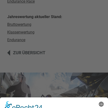
Endurance Race
Jahreswertung aktueller Stand:
Bruttowertung
Klassenwertung
Endurance
ZUR ÜBERSICHT