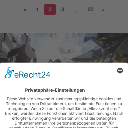
«
1
2
3
22
»
...
BILDER & VIDEOS